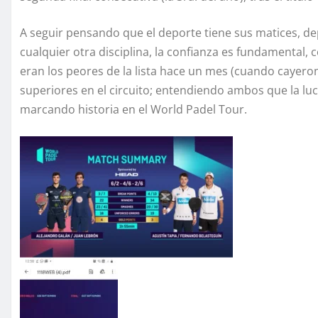
A seguir pensando que el deporte tiene sus matices, de
cualquier otra disciplina, la confianza es fundamental,
eran los peores de la lista hace un mes (cuando cayero
superiores en el circuito; entendiendo ambos que la luc
marcando historia en el World Padel Tour.