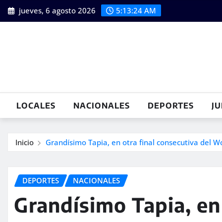
Saltar
jueves, 6 agosto 2026
5:13:26 AM
al
contenido
LOCALES
NACIONALES
DEPORTES
JU
Inicio
Grandísimo Tapia, en otra final consecutiva del W
DEPORTES
NACIONALES
Grandísimo Tapia, en 