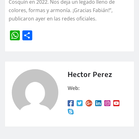
Cosquín en 2022. Nos deja un legado lleno de
colores, formas y armonía. ¡Gracias Fabián!”,
publicaron ayer en las redes oficiales.
W
C
h
o
at
m
s
p
A
a
Hector Perez
p
rt
Web:
p
ir