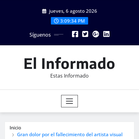
Saltar
jueves, 6 agosto 2026
al
contenido
3:09:36 PM
Síguenos
El Informado
Estas Informado
Inicio
Gran dolor por el fallecimiento del artista visual