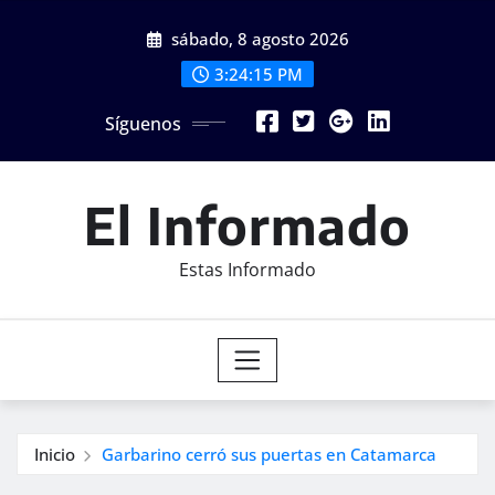
Saltar
sábado, 8 agosto 2026
al
contenido
3:24:16 PM
Síguenos
El Informado
Estas Informado
Inicio
Garbarino cerró sus puertas en Catamarca