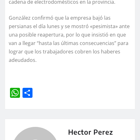
cadena de electrodomésticos en la provincia.
González confirmó que la empresa bajó las
persianas el día lunes y se mostró «pesimista» ante
una posible reapertura, por lo que insistió en que
van a llegar “hasta las últimas consecuencias” para
lograr que los trabajadores cobren los haberes
adeudados.
W
C
h
o
at
m
s
p
A
a
Hector Perez