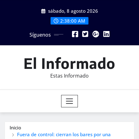
Saltar
sábado, 8 agosto 2026
al
contenido
2:38:02 AM
Síguenos
El Informado
Estas Informado
Inicio
Fuera de control: cierran los bares por una