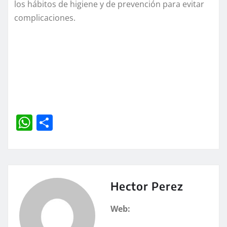
los hábitos de higiene y de prevención para evitar
complicaciones.
W
C
h
o
at
m
s
p
A
a
Hector Perez
p
rt
Web:
p
ir