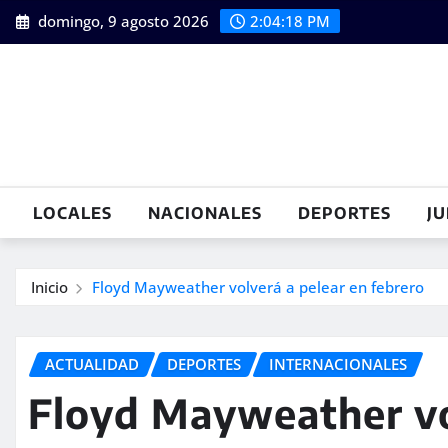
Saltar
domingo, 9 agosto 2026
2:04:20 PM
al
contenido
LOCALES
NACIONALES
DEPORTES
JU
Inicio
Floyd Mayweather volverá a pelear en febrero
ACTUALIDAD
DEPORTES
INTERNACIONALES
Floyd Mayweather vo