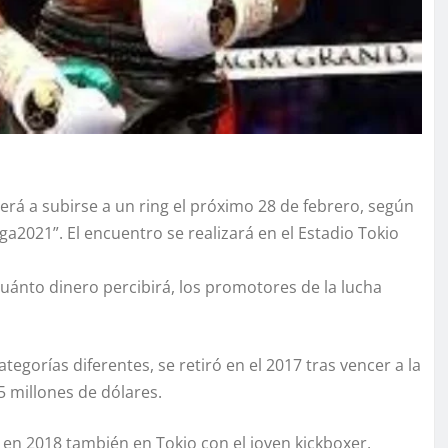
á a subirse a un ring el próximo 28 de febrero, según
a2021”. El encuentro se realizará en el Estadio Tokio
cuánto dinero percibirá, los promotores de la lucha
egorías diferentes, se retiró en el 2017 tras vencer a la
 millones de dólares.
en 2018 también en Tokio con el joven kickboxer,