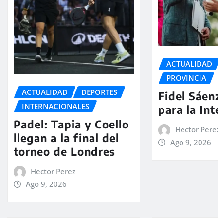
ACTUALIDAD
PROVINCIA
ACTUALIDAD
DEPORTES
Fidel Sáenz
INTERNACIONALES
para la In
Padel: Tapia y Coello
Hector Pere
llegan a la final del
Ago 9, 2026
torneo de Londres
Hector Perez
Ago 9, 2026