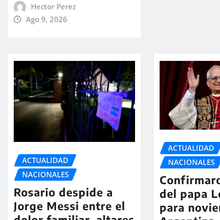
Hector Perez
Ago 9, 2026
ACTUALIDAD
ACTUALIDAD
NACIONALES
NACIONALES
Confirmaro
Rosario despide a
del papa L
Jorge Messi entre el
para novie
dolor familiar, altares