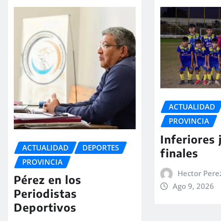
ACTUALIDAD
PROVINCIA
Inferiores 
ACTUALIDAD
DEPORTES
finales
PROVINCIA
Hector Pere
Pérez en los
Ago 9, 2026
Periodistas
Deportivos