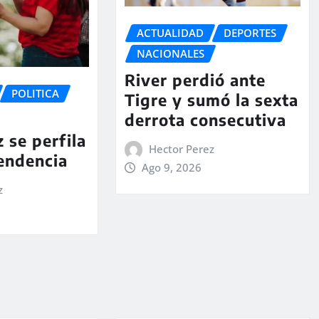
ACTUALIDAD
DEPORTES
NACIONALES
River perdió ante
POLITICA
Tigre y sumó la sexta
derrota consecutiva
 se perfila
Hector Perez
tendencia
Ago 9, 2026
z