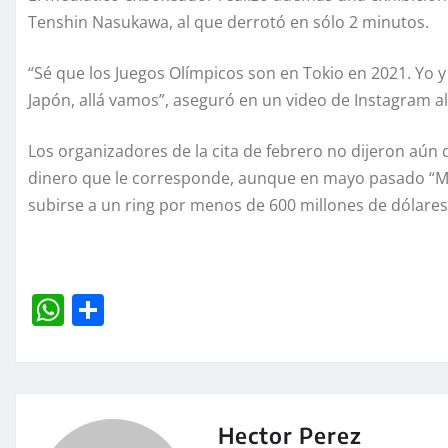
Tenshin Nasukawa, al que derrotó en sólo 2 minutos.
“Sé que los Juegos Olímpicos son en Tokio en 2021. Yo
Japón, allá vamos”, aseguró en un video de Instagram a
Los organizadores de la cita de febrero no dijeron aún 
dinero que le corresponde, aunque en mayo pasado “M
subirse a un ring por menos de 600 millones de dólares
W
C
h
o
at
m
s
p
A
a
Hector Perez