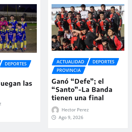
ACTUALIDAD
DEPORTES
DEPORTES
PROVINCIA
Ganó “Defe”; el
juegan las
“Santo”-La Banda
tienen una final
z
Hector Perez
Ago 9, 2026