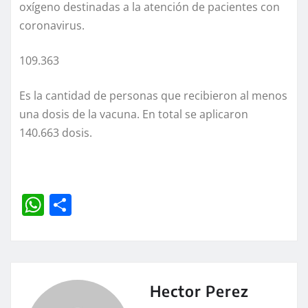
oxígeno destinadas a la atención de pacientes con
coronavirus.
109.363
Es la cantidad de personas que recibieron al menos
una dosis de la vacuna. En total se aplicaron
140.663 dosis.
W
C
h
o
at
m
s
p
A
a
Hector Perez