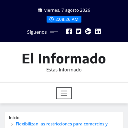
Saltar
viernes, 7 agosto 2026
al
contenido
2:08:27 AM
Síguenos
El Informado
Estas Informado
Inicio
Flexibilizan las restricciones para comercios y