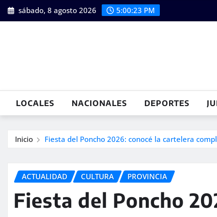
Saltar
sábado, 8 agosto 2026
5:00:24 PM
al
contenido
LOCALES
NACIONALES
DEPORTES
JU
Inicio
Fiesta del Poncho 2026: conocé la cartelera comp
ACTUALIDAD
CULTURA
PROVINCIA
Fiesta del Poncho 20