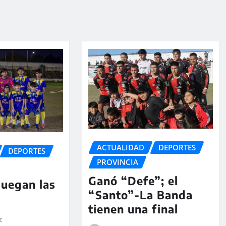
ACTUALIDAD
DEPORTES
DEPORTES
PROVINCIA
Ganó “Defe”; el
juegan las
“Santo”-La Banda
tienen una final
z