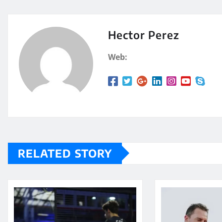
at
m
s
p
A
a
Hector Perez
p
rt
Web:
p
ir
RELATED STORY