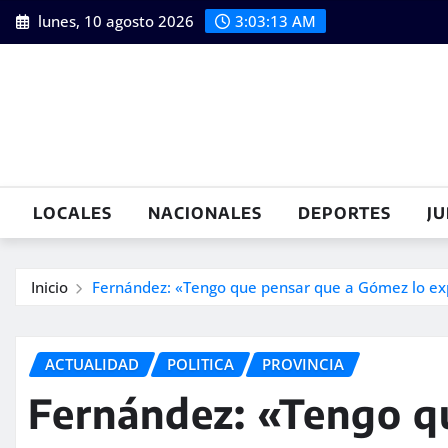
Saltar
lunes, 10 agosto 2026
3:03:15 AM
al
contenido
LOCALES
NACIONALES
DEPORTES
JU
Inicio
Fernández: «Tengo que pensar que a Gómez lo ex
ACTUALIDAD
POLITICA
PROVINCIA
Fernández: «Tengo q