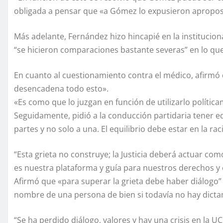
obligada a pensar que «a Gómez lo expusieron aproposit
Más adelante, Fernández hizo hincapié en la instituciona
“se hicieron comparaciones bastante severas” en lo que s
En cuanto al cuestionamiento contra el médico, afirmó 
desencadena todo esto».
«Es como que lo juzgan en función de utilizarlo política
Seguidamente, pidió a la conducción partidaria tener eq
partes y no solo a una. El equilibrio debe estar en la rac
“Esta grieta no construye; la Justicia deberá actuar c
es nuestra plataforma y guía para nuestros derechos y 
Afirmó que «para superar la grieta debe haber diálogo” 
nombre de una persona de bien si todavía no hay dictame
“Se ha perdido diálogo, valores y hay una crisis en la