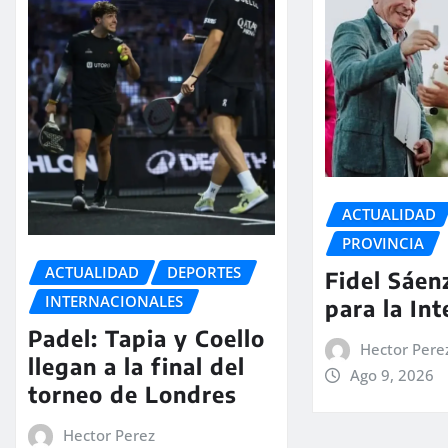
ACTUALIDAD
PROVINCIA
ACTUALIDAD
DEPORTES
Fidel Sáenz
INTERNACIONALES
para la In
Padel: Tapia y Coello
Hector Pere
llegan a la final del
Ago 9, 2026
torneo de Londres
Hector Perez