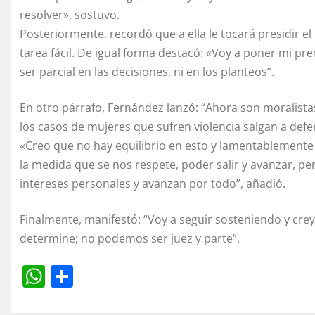
resolver», sostuvo.
Posteriormente, recordó que a ella le tocará presidir e
tarea fácil. De igual forma destacó: «Voy a poner mi pr
ser parcial en las decisiones, ni en los planteos”.
En otro párrafo, Fernández lanzó: “Ahora son moralista
los casos de mujeres que sufren violencia salgan a defe
«Creo que no hay equilibrio en esto y lamentablemente 
la medida que se nos respete, poder salir y avanzar, pe
intereses personales y avanzan por todo”, añadió.
Finalmente, manifestó: “Voy a seguir sosteniendo y cre
determine; no podemos ser juez y parte”.
W
C
h
o