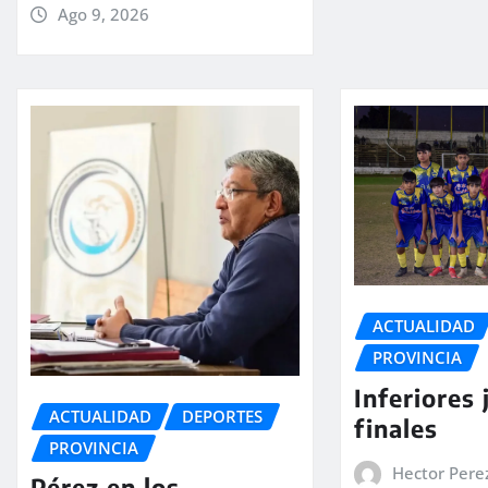
Ago 9, 2026
ACTUALIDAD
PROVINCIA
Inferiores 
ACTUALIDAD
DEPORTES
finales
PROVINCIA
Hector Pere
Pérez en los