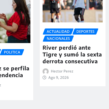
ACTUALIDAD
DEPORTES
NACIONALES
River perdió ante
POLITICA
Tigre y sumó la sexta
derrota consecutiva
 se perfila
Hector Perez
tendencia
Ago 9, 2026
z