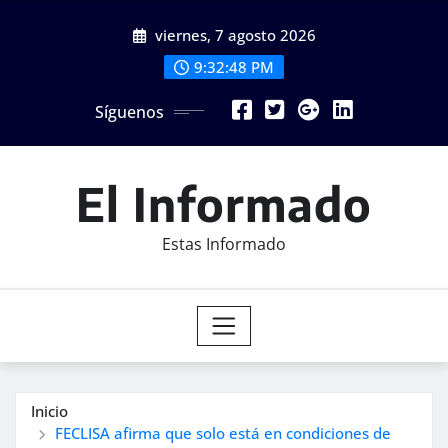
Saltar
viernes, 7 agosto 2026
al
contenido
9:32:50 PM
Síguenos
El Informado
Estas Informado
Inicio
FECLISA afirma que solo está en condiciones de