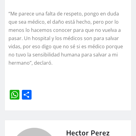
“Me parece una falta de respeto, pongo en duda
que sea médico, el daño está hecho, pero por lo
menos lo hacemos conocer para que no vuelva a
pasar. Un hospital y los médicos son para salvar
vidas, por eso digo que no sé si es médico porque
no tuvo la sensibilidad humana para salvar a mi
hermano”, declaró.
W
C
h
o
at
m
s
p
A
a
Hector Perez