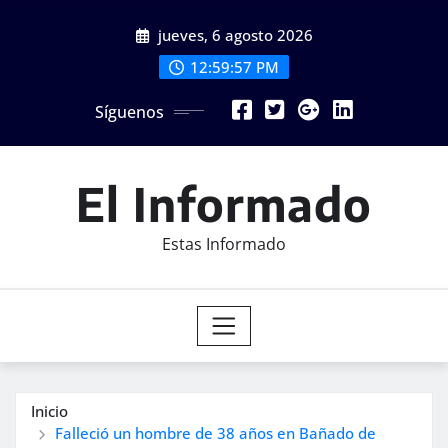
Saltar
jueves, 6 agosto 2026
al
contenido
12:59:59 PM
Síguenos
El Informado
Estas Informado
Inicio
Falleció un hombre de 38 años en Bañado de