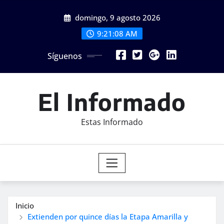
Saltar
domingo, 9 agosto 2026
al
contenido
9:21:09 AM
Síguenos
El Informado
Estas Informado
Inicio
Extienden por quince días la Etapa Amarilla y