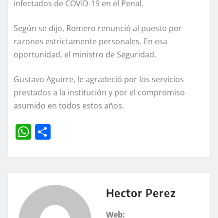
infectados de COVID-19 en el Penal.
Según se dijo, Romero renunció al puesto por
razones estrictamente personales. En esa
oportunidad, el ministro de Seguridad,
Gustavo Aguirre, le agradeció por los servicios
prestados a la institución y por el compromiso
asumido en todos estos años.
W
C
h
o
at
m
s
p
A
a
Hector Perez
p
rt
Web: