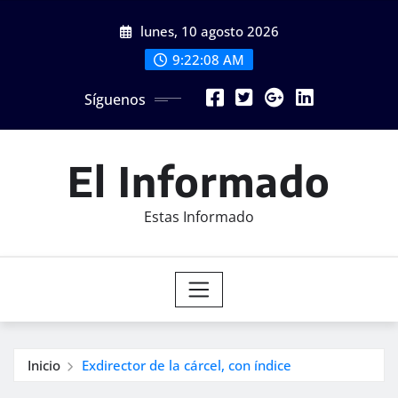
Saltar
lunes, 10 agosto 2026
al
contenido
9:22:09 AM
Síguenos
El Informado
Estas Informado
Inicio
Exdirector de la cárcel, con índice