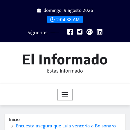
Saltar
domingo, 9 agosto 2026
al
contenido
2:04:40 AM
Síguenos
El Informado
Estas Informado
Inicio
Encuesta asegura que Lula vencería a Bolsonaro