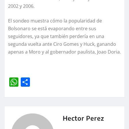
2002 y 2006.
El sondeo muestra cómo la popularidad de
Bolsonaro se está evaporando entre sus
seguidores, ya que también perdería en una
segunda vuelta ante Ciro Gomes y Huck, ganando
apenas a Moro y al gobernador paulista, Joao Doria.
W
C
h
o
at
m
s
p
A
a
Hector Perez
p
rt