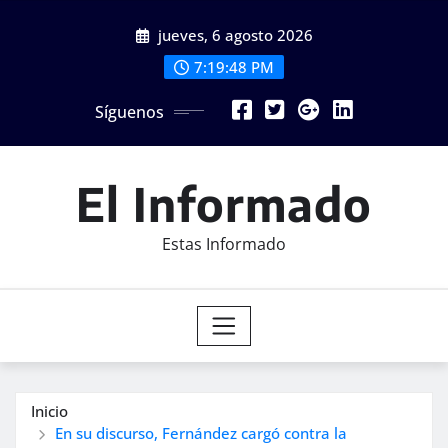
Saltar
jueves, 6 agosto 2026
al
contenido
7:19:50 PM
Síguenos
El Informado
Estas Informado
Inicio
En su discurso, Fernández cargó contra la