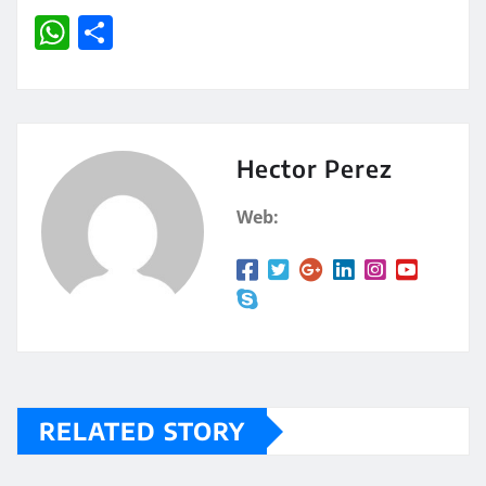
W
C
h
o
at
m
s
p
A
a
Hector Perez
p
rt
Web:
p
ir
RELATED STORY