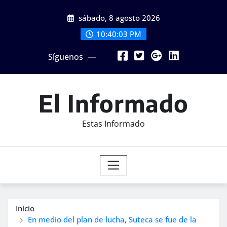
Saltar
sábado, 8 agosto 2026
al
contenido
10:40:05 PM
Síguenos
El Informado
Estas Informado
Inicio
En medio del plan de lucha, Suteca se fue de la