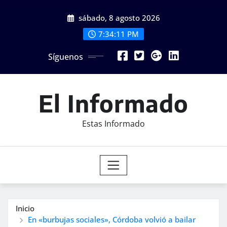
Saltar
sábado, 8 agosto 2026
al
contenido
7:34:12 PM
Síguenos
El Informado
Estas Informado
Inicio
En «burbujas sociales», Córdoba volvió a bailar