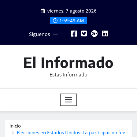
Saltar
viernes, 7 agosto 2026
al
contenido
1:59:50 AM
Síguenos
El Informado
Estas Informado
Inicio
Elecciones en Estados Unidos: La participación fue