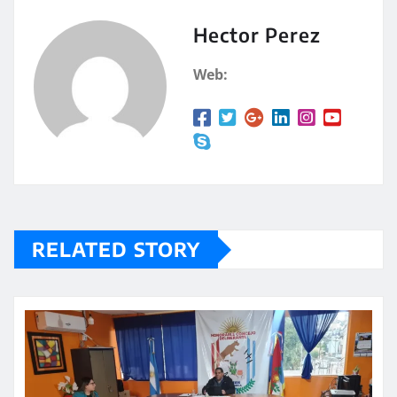
s
p
A
a
Hector Perez
p
rt
Web:
p
ir
RELATED STORY