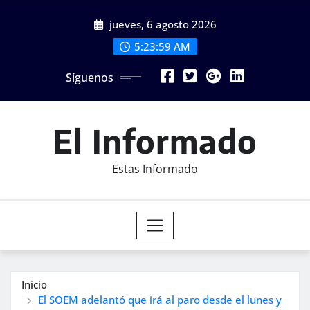
Saltar
jueves, 6 agosto 2026
al
contenido
5:24:01 AM
Síguenos
El Informado
Estas Informado
Inicio
El SOEM adelantó que irá al paro desde el lunes y