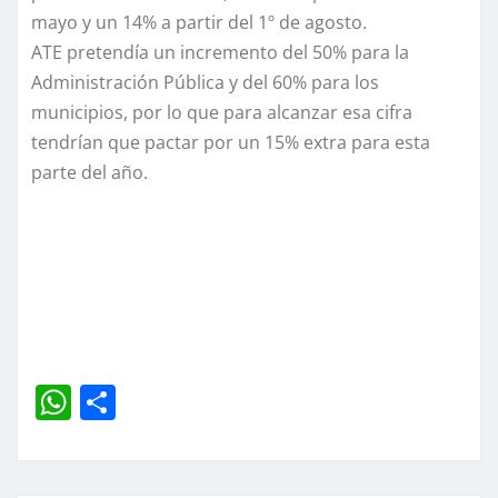
mayo y un 14% a partir del 1º de agosto.
ATE pretendía un incremento del 50% para la
Administración Pública y del 60% para los
municipios, por lo que para alcanzar esa cifra
tendrían que pactar por un 15% extra para esta
parte del año.
W
C
h
o
at
m