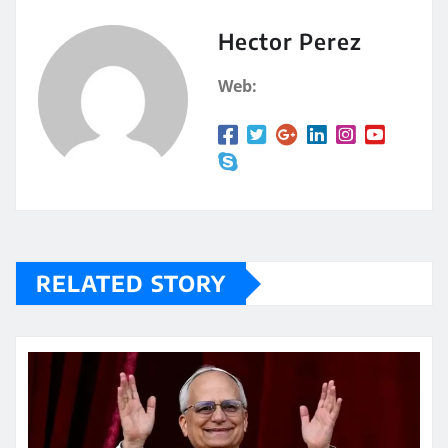
s
p
A
a
Hector Perez
p
rt
Web:
p
ir
RELATED STORY