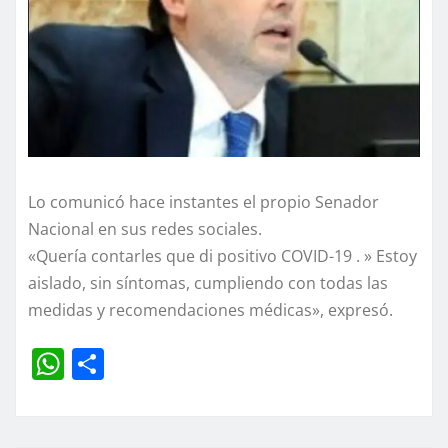
Lo comunicó hace instantes el propio Senador
Nacional en sus redes sociales.
«Quería contarles que di positivo COVID-19 . » Estoy
aislado, sin síntomas, cumpliendo con todas las
medidas y recomendaciones médicas», expresó.
W
C
h
o
at
m