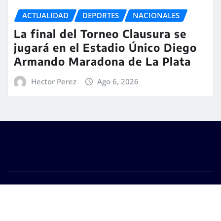
ACTUALIDAD
DEPORTES
NACIONALES
La final del Torneo Clausura se
jugará en el Estadio Único Diego
Armando Maradona de La Plata
Hector Perez
Ago 6, 2026
Copyright © 2026 | #DM Web & Host. "Todos los
derechos reservados"
|
Seattle News
de
ThemeArile