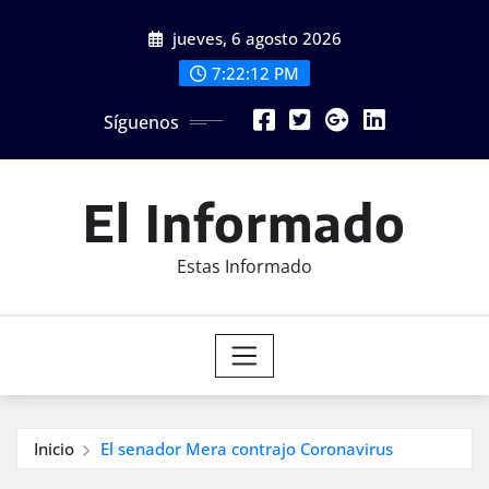
Saltar
jueves, 6 agosto 2026
al
contenido
7:22:13 PM
Síguenos
El Informado
Estas Informado
Inicio
El senador Mera contrajo Coronavirus