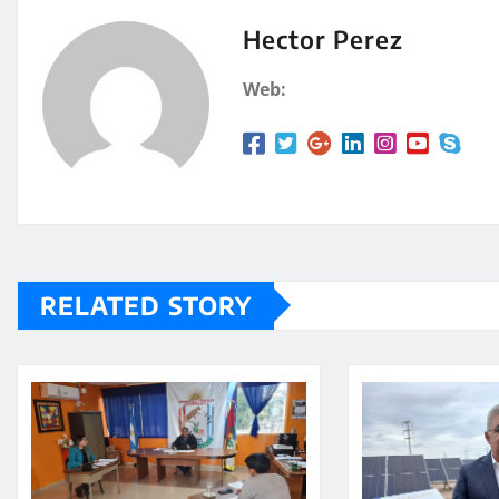
s
p
A
a
Hector Perez
p
rt
Web:
p
ir
RELATED STORY