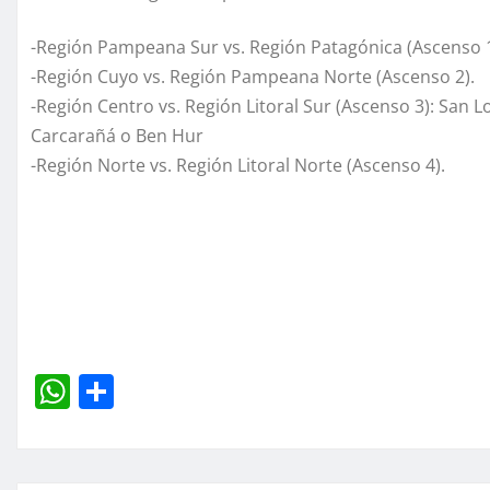
-Región Pampeana Sur vs. Región Patagónica (Ascenso 1
-Región Cuyo vs. Región Pampeana Norte (Ascenso 2).
-Región Centro vs. Región Litoral Sur (Ascenso 3): San L
Carcarañá o Ben Hur
-Región Norte vs. Región Litoral Norte (Ascenso 4).
W
C
h
o
at
m