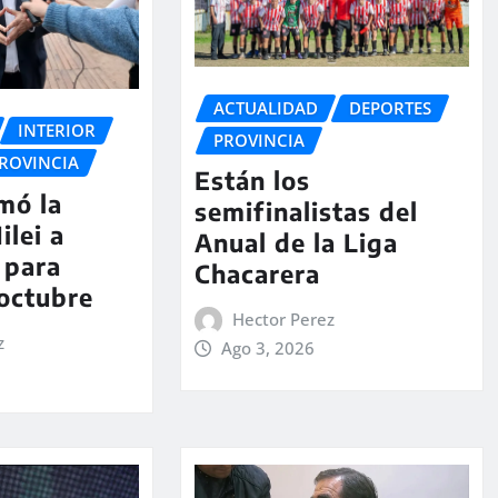
ACTUALIDAD
DEPORTES
INTERIOR
PROVINCIA
ROVINCIA
Están los
rmó la
semifinalistas del
ilei a
Anual de la Liga
 para
Chacarera
 octubre
Hector Perez
z
Ago 3, 2026