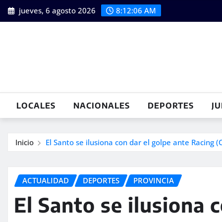
Saltar
jueves, 6 agosto 2026
8:12:07 AM
al
contenido
LOCALES
NACIONALES
DEPORTES
JU
Inicio
El Santo se ilusiona con dar el golpe ante Racing (
ACTUALIDAD
DEPORTES
PROVINCIA
El Santo se ilusiona 