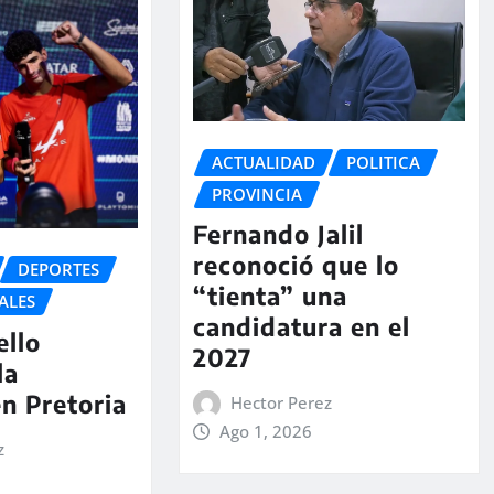
ACTUALIDAD
POLITICA
PROVINCIA
Fernando Jalil
reconoció que lo
DEPORTES
“tienta” una
ALES
candidatura en el
ello
2027
la
en Pretoria
Hector Perez
Ago 1, 2026
z