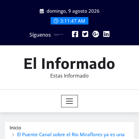
Saltar
domingo, 9 agosto 2026
al
contenido
3:11:48 AM
Síguenos
El Informado
Estas Informado
Inicio
El Puente Canal sobre el Río Miraflores ya es una