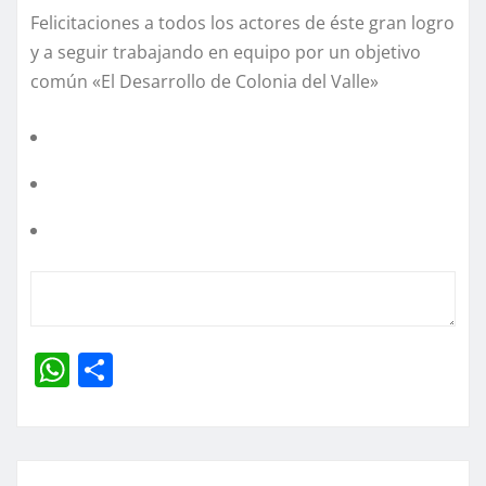
Felicitaciones a todos los actores de éste gran logro
y a seguir trabajando en equipo por un objetivo
común «El Desarrollo de Colonia del Valle»
W
C
h
o
at
m
s
p