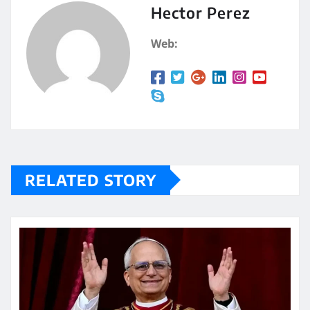
A
a
Hector Perez
p
rt
Web:
p
ir
RELATED STORY