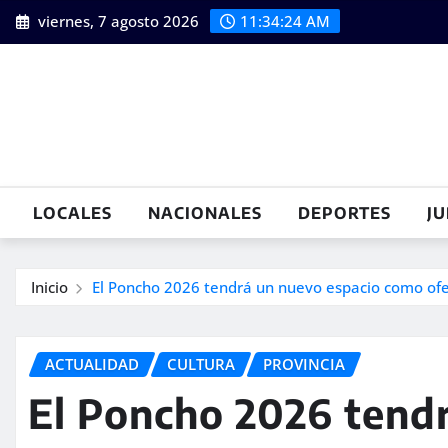
Saltar
viernes, 7 agosto 2026
11:34:25 AM
al
contenido
LOCALES
NACIONALES
DEPORTES
JU
Inicio
El Poncho 2026 tendrá un nuevo espacio como ofer
ACTUALIDAD
CULTURA
PROVINCIA
El Poncho 2026 tend