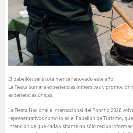
El pabellón será totalmente renovado este año
La Fiesta sumará experiencias inmersivas y promoción de
experiencias únicas.
La Fiesta Nacional e Internacional del Poncho 2026 vol
representativos como lo es el Pabellón de Turismo, que
intención de que cada visitante no sólo reciba informaci