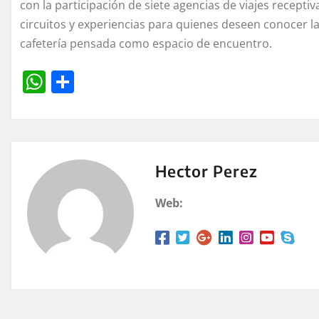
con la participación de siete agencias de viajes recep
circuitos y experiencias para quienes deseen conocer l
cafetería pensada como espacio de encuentro.
W
C
h
o
at
m
s
p
A
a
Hector Perez
p
rt
Web:
p
ir