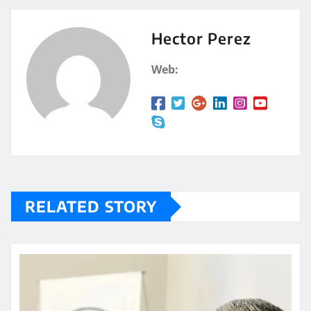
s
p
A
a
Hector Perez
p
rt
Web:
p
ir
RELATED STORY