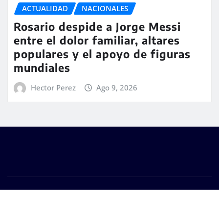
ACTUALIDAD
NACIONALES
Rosario despide a Jorge Messi
entre el dolor familiar, altares
populares y el apoyo de figuras
mundiales
Hector Perez
Ago 9, 2026
Copyright © 2026 | #DM Web & Host. "Todos los
derechos reservados"
|
Seattle News
de
ThemeArile