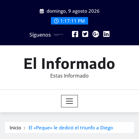
Saltar
domingo, 9 agosto 2026
al
contenido
1:17:13 PM
Síguenos
El Informado
Estas Informado
Inicio
El «Peque» le dedicó el triunfo a Diego