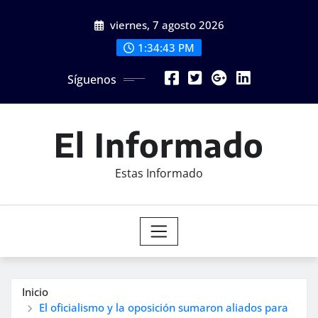
Saltar
viernes, 7 agosto 2026
al
contenido
1:34:45 PM
Síguenos
El Informado
Estas Informado
Inicio
El oficialismo y la oposición sumaron aliados para