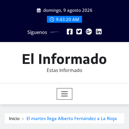
Saltar
domingo, 9 agosto 2026
al
contenido
9:43:21 AM
Síguenos
El Informado
Estas Informado
Inicio
El martes llega Alberto Fernández a La Rioja