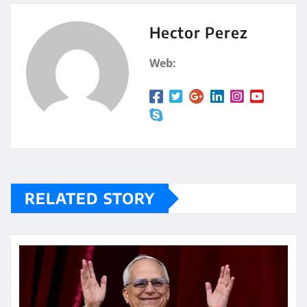
s
p
A
a
Hector Perez
p
rt
Web:
p
ir
RELATED STORY