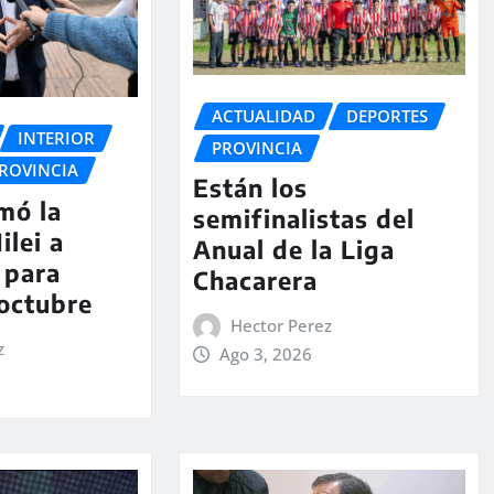
ACTUALIDAD
DEPORTES
INTERIOR
PROVINCIA
ROVINCIA
Están los
rmó la
semifinalistas del
ilei a
Anual de la Liga
 para
Chacarera
 octubre
Hector Perez
z
Ago 3, 2026