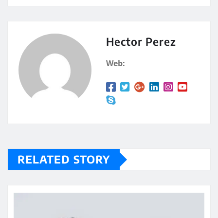
at
m
s
p
A
a
Hector Perez
p
rt
Web:
p
ir
RELATED STORY