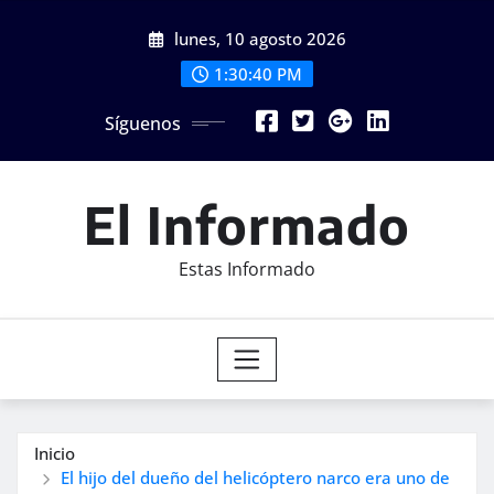
Saltar
lunes, 10 agosto 2026
al
contenido
1:30:42 PM
Síguenos
El Informado
Estas Informado
Inicio
El hijo del dueño del helicóptero narco era uno de