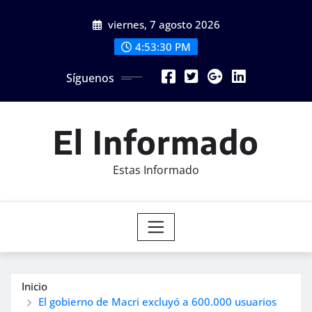
Saltar
viernes, 7 agosto 2026
al
contenido
4:53:32 PM
Síguenos
El Informado
Estas Informado
Inicio
El gobierno de Macri excluyó a 600.000 usuarios