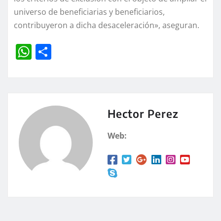
universo de beneficiarias y beneficiarios,
contribuyeron a dicha desaceleración», aseguran.
W
C
h
o
at
m
s
p
A
a
Hector Perez
p
rt
Web:
p
ir