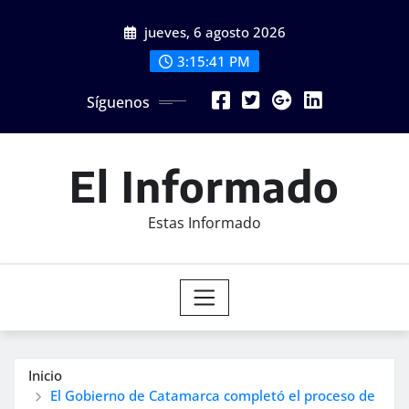
Saltar
jueves, 6 agosto 2026
al
contenido
3:15:43 PM
Síguenos
El Informado
Estas Informado
Inicio
El Gobierno de Catamarca completó el proceso de