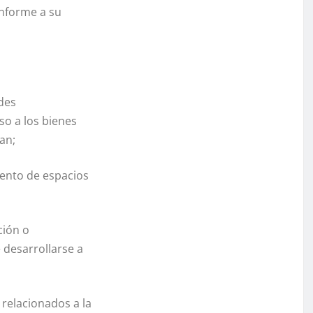
onforme a su
ades
so a los bienes
an;
iento de espacios
ción o
 desarrollarse a
 relacionados a la