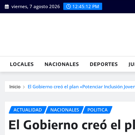
Saltar
viernes, 7 agosto 2026
12:45:13 PM
al
contenido
LOCALES
NACIONALES
DEPORTES
JU
Inicio
El Gobierno creó el plan «Potenciar Inclusión Joven
ACTUALIDAD
NACIONALES
POLITICA
El Gobierno creó el p