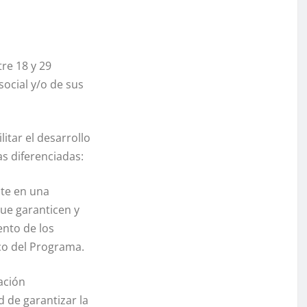
re 18 y 29
social y/o de sus
ilitar el desarrollo
as diferenciadas:
nte en una
que garanticen y
ento de los
co del Programa.
ación
d de garantizar la