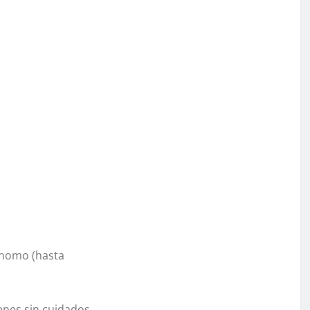
ónomo (hasta
enes sin cuidados