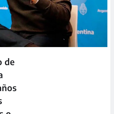
o de
a
años
s
s o