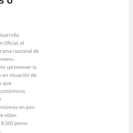
esarrollo
 Oficial, el
grama nacional de
Joven».
eto «
promover la
s en situación de
s que
 económicos,
e
s mismos en pos
e vida».
 8.500 pesos
.