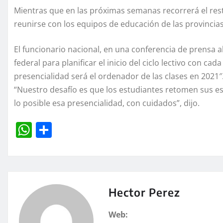
Mientras que en las próximas semanas recorrerá el resto
reunirse con los equipos de educación de las provincias p
El funcionario nacional, en una conferencia de prensa al
federal para planificar el inicio del ciclo lectivo con ca
presencialidad será el ordenador de las clases en 2021″
“Nuestro desafío es que los estudiantes retomen sus e
lo posible esa presencialidad, con cuidados”, dijo.
W
C
h
o
at
m
s
p
A
a
Hector Perez
p
rt
Web: