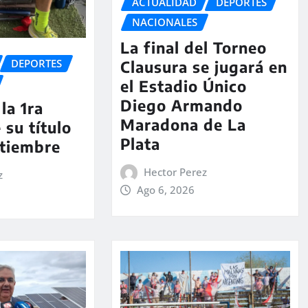
ACTUALIDAD
DEPORTES
NACIONALES
La final del Torneo
DEPORTES
Clausura se jugará en
el Estadio Único
Diego Armando
la 1ra
Maradona de La
 su título
Plata
ptiembre
Hector Perez
z
Ago 6, 2026