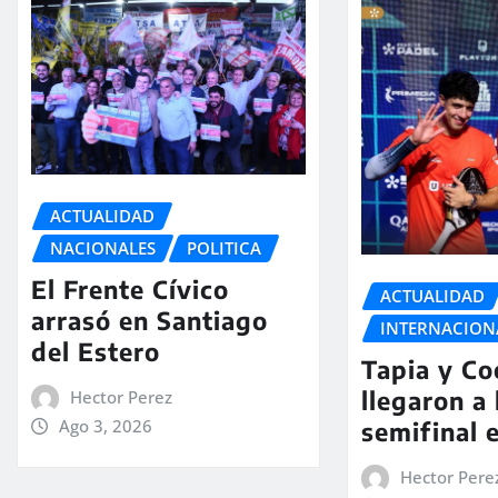
ACTUALIDAD
NACIONALES
POLITICA
El Frente Cívico
ACTUALIDAD
arrasó en Santiago
INTERNACION
del Estero
Tapia y Co
llegaron a 
Hector Perez
Ago 3, 2026
semifinal 
Hector Pere