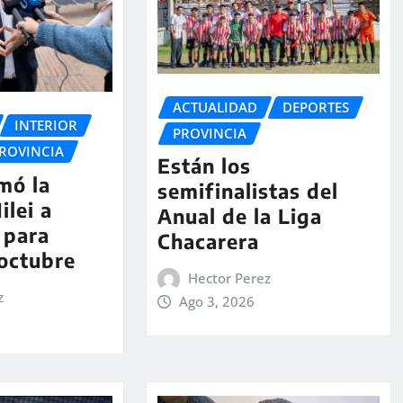
ACTUALIDAD
DEPORTES
INTERIOR
PROVINCIA
ROVINCIA
Están los
rmó la
semifinalistas del
ilei a
Anual de la Liga
 para
Chacarera
 octubre
Hector Perez
z
Ago 3, 2026