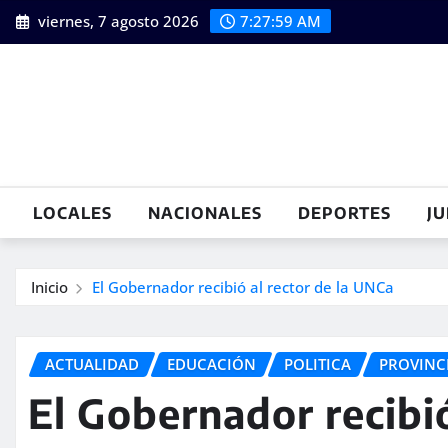
Saltar
viernes, 7 agosto 2026
7:28:00 AM
al
contenido
LOCALES
NACIONALES
DEPORTES
JU
Inicio
El Gobernador recibió al rector de la UNCa
ACTUALIDAD
EDUCACIÓN
POLITICA
PROVINC
El Gobernador recibió