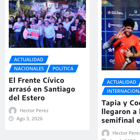
ACTUALIDAD
NACIONALES
POLITICA
El Frente Cívico
ACTUALIDAD
arrasó en Santiago
INTERNACION
del Estero
Tapia y Co
llegaron a 
Hector Perez
Ago 3, 2026
semifinal 
Hector Pere