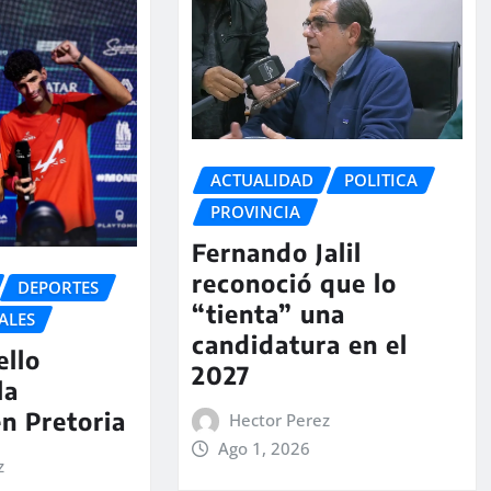
ACTUALIDAD
POLITICA
PROVINCIA
Fernando Jalil
reconoció que lo
DEPORTES
“tienta” una
ALES
candidatura en el
ello
2027
la
en Pretoria
Hector Perez
Ago 1, 2026
z