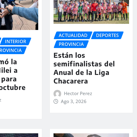
ACTUALIDAD
DEPORTES
INTERIOR
PROVINCIA
ROVINCIA
Están los
rmó la
semifinalistas del
ilei a
Anual de la Liga
 para
Chacarera
 octubre
Hector Perez
z
Ago 3, 2026