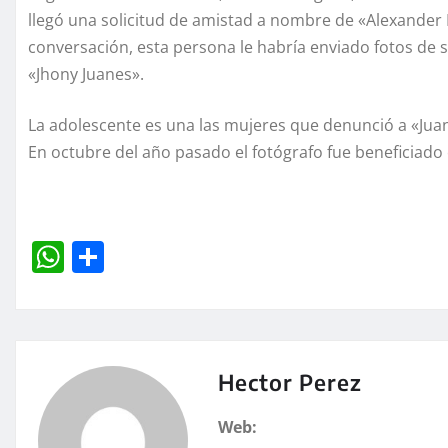
llegó una solicitud de amistad a nombre de «Alexander
conversación, esta persona le habría enviado fotos de s
«Jhony Juanes».
La adolescente es una las mujeres que denunció a «Juan
En octubre del año pasado el fotógrafo fue beneficiado co
W
C
h
o
at
m
s
p
A
a
Hector Perez
p
rt
Web: