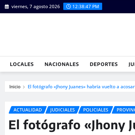
Saltar
viernes, 7 agosto 2026
12:38:48 PM
al
contenido
LOCALES
NACIONALES
DEPORTES
JU
Inicio
El fotógrafo «Jhony Juanes» habría vuelto a acosa
ACTUALIDAD
JUDICIALES
POLICIALES
PROVIN
El fotógrafo «Jhony 