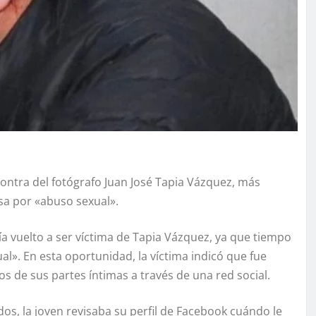
contra del fotógrafo Juan José Tapia Vázquez, más
sa por «abuso sexual».
ía vuelto a ser víctima de Tapia Vázquez, ya que tiempo
l». En esta oportunidad, la víctima indicó que fue
s de sus partes íntimas a través de una red social.
os, la joven revisaba su perfil de Facebook cuándo le