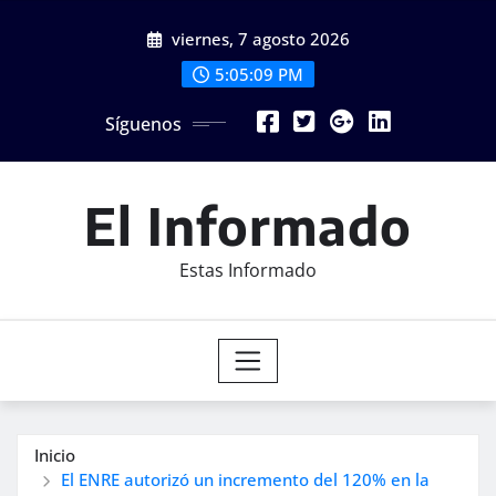
Saltar
viernes, 7 agosto 2026
al
contenido
5:05:11 PM
Síguenos
El Informado
Estas Informado
Inicio
El ENRE autorizó un incremento del 120% en la