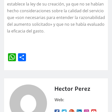
establece la ley de su creación, ya que no se habían
hecho consideraciones sobre la calidad del servicio
que «son necesarias para entender la razonabilidad
del aumento solicitado» y que no se había evaluado
la eficacia del gasto.
W
C
h
o
at
m
s
p
A
a
Hector Perez
p
rt
Web:
p
ir