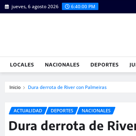
Saltar
jueves, 6 agosto 2026
6:40:02 PM
al
contenido
LOCALES
NACIONALES
DEPORTES
JU
Inicio
Dura derrota de River con Palmeiras
ACTUALIDAD
DEPORTES
NACIONALES
Dura derrota de Rive