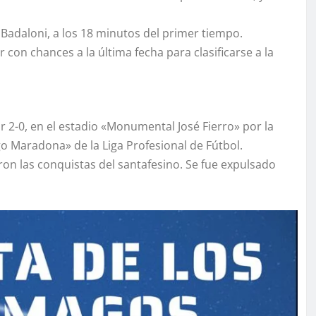
 Badaloni, a los 18 minutos del primer tiempo.
 con chances a la última fecha para clasificarse a la
 2-0, en el estadio «Monumental José Fierro» por la
o Maradona» de la Liga Profesional de Fútbol.
aron las conquistas del santafesino. Se fue expulsado