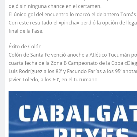
dejó sin ninguna chance en el certamen.
El único gol del encuentro lo marcó el delantero Tomás
Con este resultado el «pincha» perdió la opción de llegar
final de la Fase.
Éxito de Colón
Colón de Santa Fe venció anoche a Atlético Tucumán por
cuarta fecha de la Zona B Campeonato de la Copa «Dieg
Luis Rodríguez a los 82’ y Facundo Farías a los 95’ anot
Javier Toledo, a los 60’, en el tucumano.