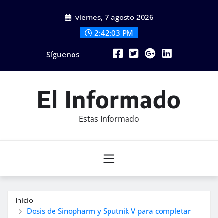
Saltar
viernes, 7 agosto 2026
al
contenido
2:42:05 PM
Síguenos
El Informado
Estas Informado
Inicio
Dosis de Sinopharm y Sputnik V para completar