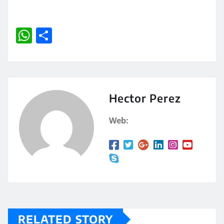
W
C
h
o
at
m
s
p
A
a
Hector Perez
p
rt
Web:
p
ir
RELATED STORY