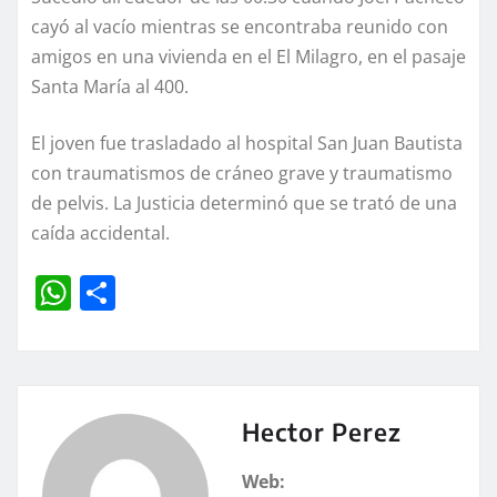
cayó al vacío mientras se encontraba reunido con
amigos en una vivienda en el El Milagro, en el pasaje
Santa María al 400.
El joven fue trasladado al hospital San Juan Bautista
con traumatismos de cráneo grave y traumatismo
de pelvis. La Justicia determinó que se trató de una
caída accidental.
W
C
h
o
at
m
s
p
A
a
Hector Perez
p
rt
Web: