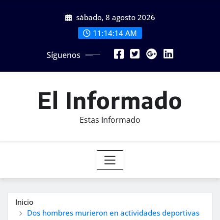
Saltar
sábado, 8 agosto 2026
al
contenido
11:14:16 AM
Síguenos
El Informado
Estas Informado
Inicio
Dos hombres murieron en actividades deportivas