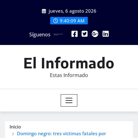
Saltar
jueves, 6 agosto 2026
al
contenido
9:40:11 AM
Síguenos
El Informado
Estas Informado
Inicio
Domingo negro: tres víctimas fatales por