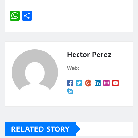
W
C
h
o
at
m
s
p
A
a
Hector Perez
p
rt
Web:
p
ir
RELATED STORY