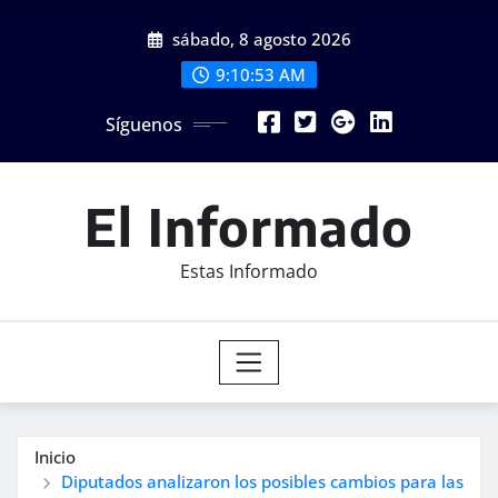
Saltar
sábado, 8 agosto 2026
al
contenido
9:10:55 AM
Síguenos
El Informado
Estas Informado
Inicio
Diputados analizaron los posibles cambios para las