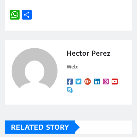
W
C
h
o
at
m
s
p
A
a
Hector Perez
p
rt
Web:
p
ir
RELATED STORY