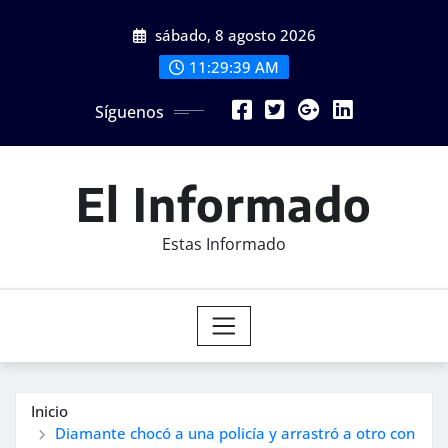
Saltar
sábado, 8 agosto 2026
al
contenido
11:29:40 AM
Síguenos
El Informado
Estas Informado
Inicio
Diamante chocó a una policía y arrastró a otro con