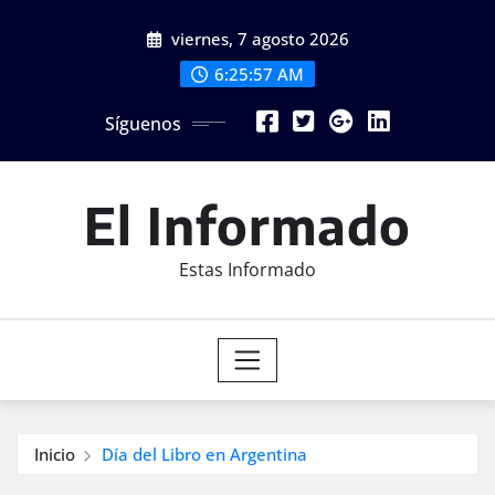
Saltar
viernes, 7 agosto 2026
al
contenido
6:25:59 AM
Síguenos
El Informado
Estas Informado
Inicio
Día del Libro en Argentina