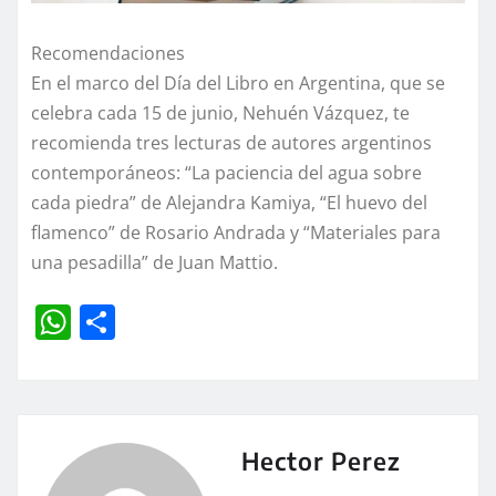
Recomendaciones
En el marco del Día del Libro en Argentina, que se
celebra cada 15 de junio, Nehuén Vázquez, te
recomienda tres lecturas de autores argentinos
contemporáneos: “La paciencia del agua sobre
cada piedra” de Alejandra Kamiya, “El huevo del
flamenco” de Rosario Andrada y “Materiales para
una pesadilla” de Juan Mattio.
W
C
h
o
at
m
s
p
A
a
Hector Perez