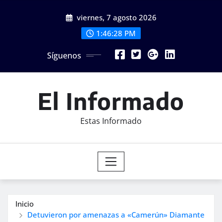
Saltar
viernes, 7 agosto 2026
al
contenido
1:46:30 PM
Síguenos
El Informado
Estas Informado
Inicio
Detuvieron por amenazas a «Camerún» Diamante