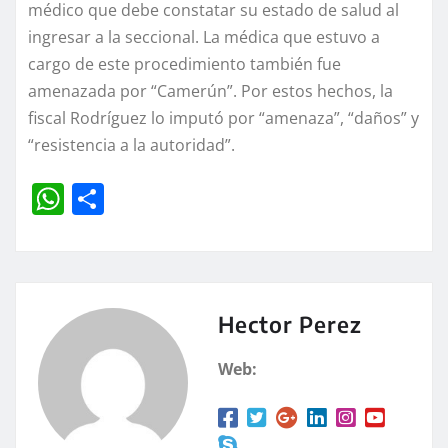
médico que debe constatar su estado de salud al
ingresar a la seccional. La médica que estuvo a
cargo de este procedimiento también fue
amenazada por “Camerún”. Por estos hechos, la
fiscal Rodríguez lo imputó por “amenaza”, “daños” y
“resistencia a la autoridad”.
W
C
h
o
at
m
s
p
A
a
Hector Perez
p
rt
Web:
p
ir