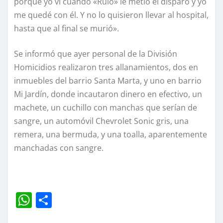
porque yo vi cuando «Rulo» le metió el disparo y yo
me quedé con él. Y no lo quisieron llevar al hospital,
hasta que al final se murió».
Se informó que ayer personal de la División
Homicidios realizaron tres allanamientos, dos en
inmuebles del barrio Santa Marta, y uno en barrio
Mi Jardín, donde incautaron dinero en efectivo, un
machete, un cuchillo con manchas que serían de
sangre, un automóvil Chevrolet Sonic gris, una
remera, una bermuda, y una toalla, aparentemente
manchadas con sangre.
W
C
h
o