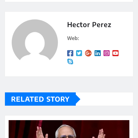
at
m
s
p
A
a
Hector Perez
p
rt
Web:
p
ir
RELATED STORY