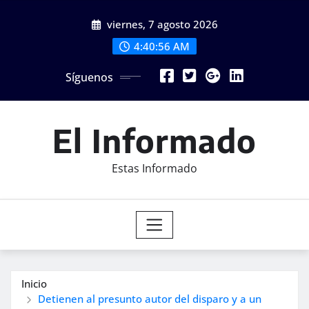
Saltar
viernes, 7 agosto 2026
al
contenido
4:40:58 AM
Síguenos
El Informado
Estas Informado
Inicio
Detienen al presunto autor del disparo y a un