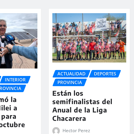
ACTUALIDAD
DEPORTES
INTERIOR
PROVINCIA
ROVINCIA
Están los
rmó la
semifinalistas del
ilei a
Anual de la Liga
 para
Chacarera
 octubre
Hector Perez