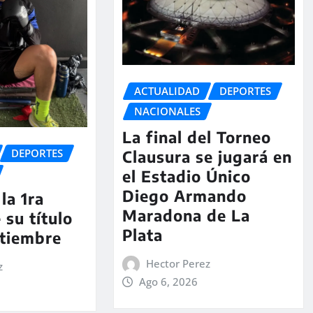
ACTUALIDAD
DEPORTES
NACIONALES
La final del Torneo
DEPORTES
Clausura se jugará en
el Estadio Único
Diego Armando
la 1ra
Maradona de La
 su título
Plata
ptiembre
Hector Perez
z
Ago 6, 2026