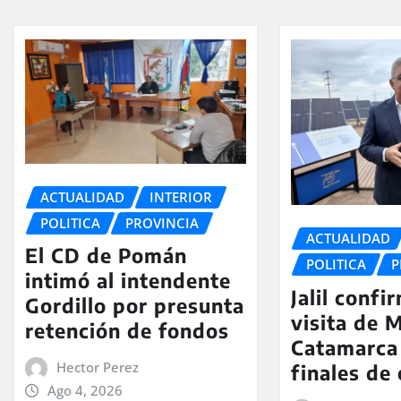
ACTUALIDAD
INTERIOR
POLITICA
PROVINCIA
ACTUALIDAD
El CD de Pomán
POLITICA
P
intimó al intendente
Jalil confi
Gordillo por presunta
visita de M
retención de fondos
Catamarca
Hector Perez
finales de
Ago 4, 2026