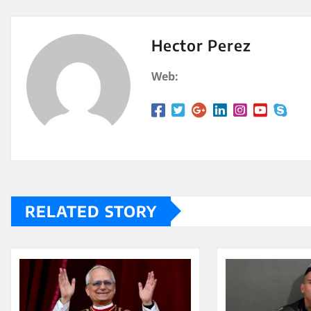
at
m
s
p
A
a
Hector Perez
p
rt
Web:
p
ir
RELATED STORY