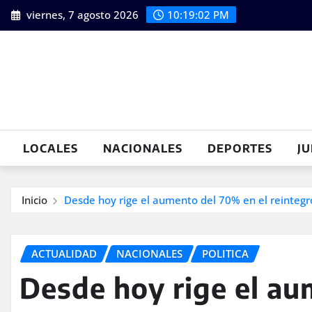
Saltar
viernes, 7 agosto 2026
10:19:03 PM
al
contenido
LOCALES
NACIONALES
DEPORTES
JU
Inicio
Desde hoy rige el aumento del 70% en el reintegr
ACTUALIDAD
NACIONALES
POLITICA
Desde hoy rige el au