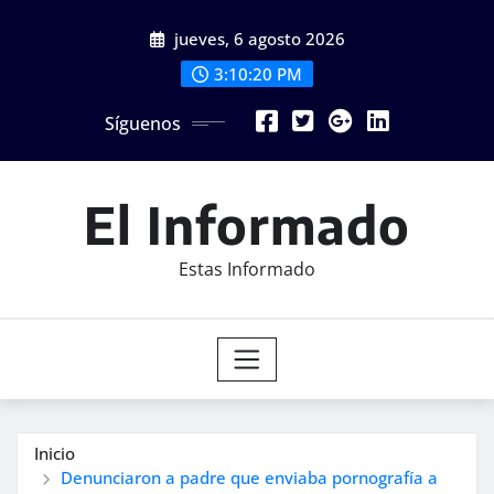
Saltar
jueves, 6 agosto 2026
al
contenido
3:10:22 PM
Síguenos
El Informado
Estas Informado
Inicio
Denunciaron a padre que enviaba pornografía a