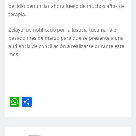
decidió denunciar ahora luego de muchos años de
terapia.
Zelaya fue notificado por la Justicia tucumana el
pasado mes de marzo para que se presente a una
audiencia de conciliación a realizarse durante este
mes.
W
C
h
o
at
m
s
p