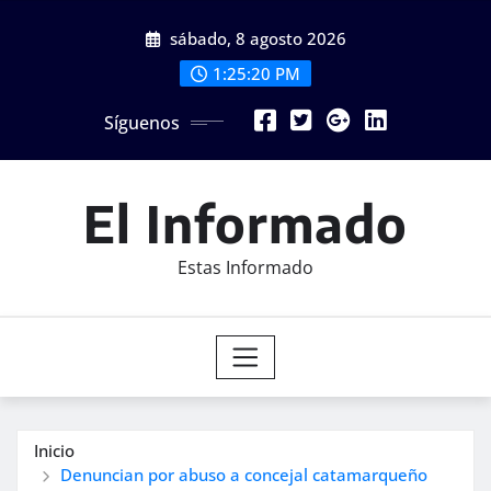
Saltar
sábado, 8 agosto 2026
al
contenido
1:25:21 PM
Síguenos
El Informado
Estas Informado
Inicio
Denuncian por abuso a concejal catamarqueño