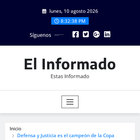
Saltar
lunes, 10 agosto 2026
al
contenido
8:32:40 PM
Síguenos
El Informado
Estas Informado
Inicio
Defensa y Justicia es el campeón de la Copa