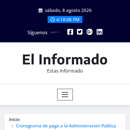
Saltar
sábado, 8 agosto 2026
al
contenido
4:18:10 PM
Síguenos
El Informado
Estas Informado
Inicio
Cronograma de pago a la Administración Pública