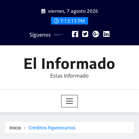
Saltar
viernes, 7 agosto 2026
al
contenido
7:13:15 PM
Síguenos
El Informado
Estas Informado
Inicio
Créditos hipotecarios