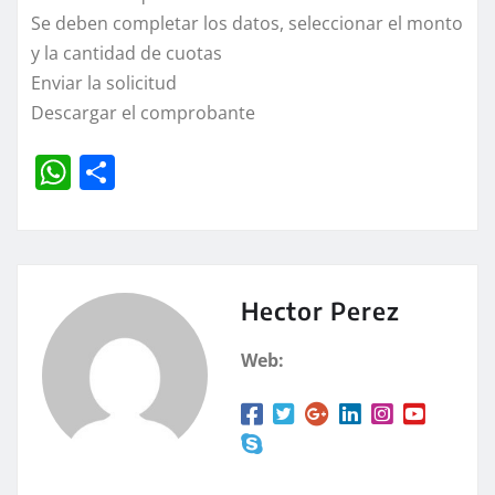
Se deben completar los datos, seleccionar el monto
y la cantidad de cuotas
Enviar la solicitud
Descargar el comprobante
W
C
h
o
at
m
s
p
A
a
Hector Perez
p
rt
Web:
p
ir