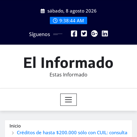
Saltar
sábado, 8 agosto 2026
al
contenido
9:38:46 AM
Síguenos
El Informado
Estas Informado
Inicio
Créditos de hasta $200.000 sólo con CUIL: consulta