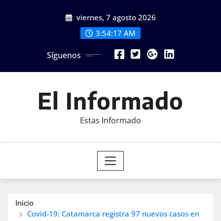
Saltar
viernes, 7 agosto 2026
al
contenido
3:54:19 AM
Síguenos
El Informado
Estas Informado
Inicio
Covid-19: Catamarca registra 97 nuevos casos en